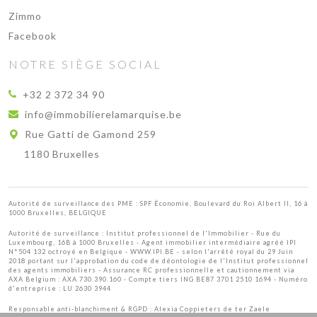
Zimmo
Facebook
NOTRE SIÈGE SOCIAL
+32 2 372 34 90
info@immobilierelamarquise.be
Rue Gatti de Gamond 259
1180 Bruxelles
Autorité de surveillance des PME : SPF Économie, Boulevard du Roi Albert II, 16 à
1000 Bruxelles, BELGIQUE
Autorité de surveillance :
Institut professionnel de l'Immobilier
- Rue du
Luxembourg, 16B à 1000 Bruxelles - Agent immobilier intermédiaire agréé IPI
N°504 132 octroyé en Belgique -
WWW.IPI.BE
- selon l'arrêté royal du 29 Juin
2018 portant sur l'approbation
du code de déontologie de l'Institut professionnel
des agents immobiliers
- Assurance RC professionnelle et cautionnement via
AXA Belgium : AXA 730.390.160 - Compte tiers ING BE87 3701 2510 1694 - Numéro
d'entreprise : LU 2630 3944
Responsable anti-blanchiment & RGPD : Alexia Coppieters de ter Zaele