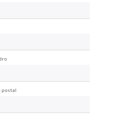
éro
 postal