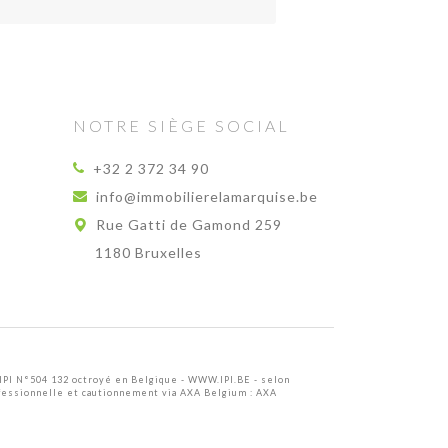
NOTRE SIÈGE SOCIAL
+32 2 372 34 90
info@immobilierelamarquise.be
Rue Gatti de Gamond 259
1180 Bruxelles
IPI N°504 132 octroyé en Belgique -
WWW.IPI.BE
- selon
fessionnelle et cautionnement via AXA Belgium : AXA