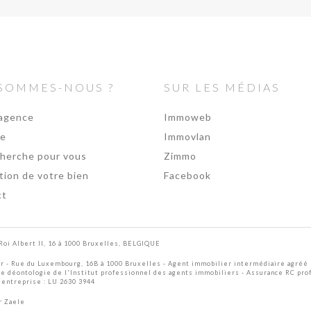
 SOMMES-NOUS ?
SUR LES MÉDIAS
agence
Immoweb
pe
Immovlan
herche pour vous
Zimmo
tion de votre bien
Facebook
ct
Roi Albert II, 16 à 1000 Bruxelles, BELGIQUE
er
- Rue du Luxembourg, 16B à 1000 Bruxelles - Agent immobilier intermédiaire agréé 
de déontologie de l'Institut professionnel des agents immobiliers
- Assurance RC pro
'entreprise : LU 2630 3944
r Zaele