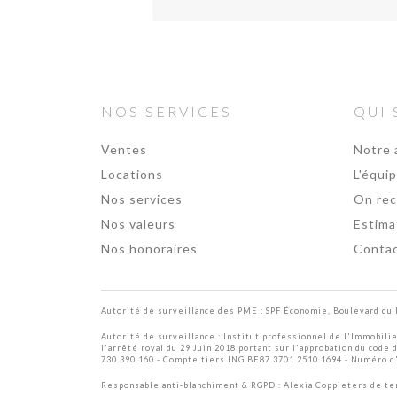
NOS SERVICES
QUI
Ventes
Notre 
Locations
L'équi
Nos services
On rec
Nos valeurs
Estima
Nos honoraires
Conta
Autorité de surveillance des PME : SPF Économie, Boulevard du 
Autorité de surveillance :
Institut professionnel de l'Immobili
l'arrêté royal du 29 Juin 2018 portant sur l'approbation
du code 
730.390.160 - Compte tiers ING BE87 3701 2510 1694 - Numéro d
Responsable anti-blanchiment & RGPD : Alexia Coppieters de te