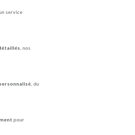
un service
détaillés
, nos
 personnalisé
, du
ement
pour