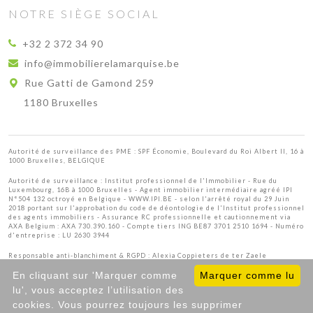
NOTRE SIÈGE SOCIAL
+32 2 372 34 90
info@immobilierelamarquise.be
Rue Gatti de Gamond 259
1180 Bruxelles
Autorité de surveillance des PME : SPF Économie, Boulevard du Roi Albert II, 16 à
1000 Bruxelles, BELGIQUE
Autorité de surveillance :
Institut professionnel de l'Immobilier
- Rue du
Luxembourg, 16B à 1000 Bruxelles - Agent immobilier intermédiaire agréé IPI
N°504 132 octroyé en Belgique -
WWW.IPI.BE
- selon l'arrêté royal du 29 Juin
2018 portant sur l'approbation
du code de déontologie de l'Institut professionnel
des agents immobiliers
- Assurance RC professionnelle et cautionnement via
AXA Belgium : AXA 730.390.160 - Compte tiers ING BE87 3701 2510 1694 - Numéro
d'entreprise : LU 2630 3944
Responsable anti-blanchiment & RGPD : Alexia Coppieters de ter Zaele
En cliquant sur 'Marquer comme
Marquer comme lu
lu', vous acceptez l’utilisation des
© 2026
IPEFIX
. All Rights Reserved.
Conditions
cookies. Vous pourrez toujours les supprimer