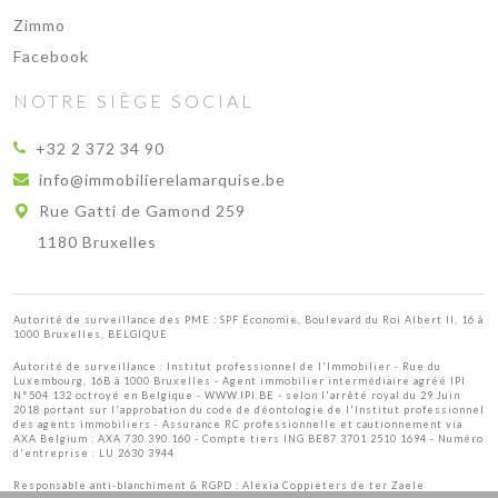
Zimmo
Facebook
NOTRE SIÈGE SOCIAL
+32 2 372 34 90
info@immobilierelamarquise.be
Rue Gatti de Gamond 259
1180 Bruxelles
Autorité de surveillance des PME : SPF Économie, Boulevard du Roi Albert II, 16 à
1000 Bruxelles, BELGIQUE
Autorité de surveillance :
Institut professionnel de l'Immobilier
- Rue du
Luxembourg, 16B à 1000 Bruxelles - Agent immobilier intermédiaire agréé IPI
N°504 132 octroyé en Belgique -
WWW.IPI.BE
- selon l'arrêté royal du 29 Juin
2018 portant sur l'approbation
du code de déontologie de l'Institut professionnel
des agents immobiliers
- Assurance RC professionnelle et cautionnement via
AXA Belgium : AXA 730.390.160 - Compte tiers ING BE87 3701 2510 1694 - Numéro
d'entreprise : LU 2630 3944
Responsable anti-blanchiment & RGPD : Alexia Coppieters de ter Zaele